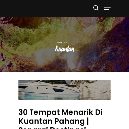
Hit enter to search or ESC to close
Kuantan
30 Tempat Menarik Di
Kuantan Pahang |