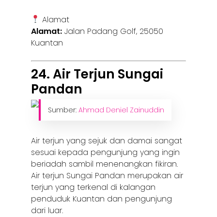
Kuching
Alamat
Malacca
Alamat:
Jalan Padang Golf, 25050
Kuantan
Penang
Raub
24. Air Terjun Sungai
Pandan
Seremban
Sibu
Sumber:
Ahmad Deniel Zainuddin
Sitiawan
Air terjun yang sejuk dan damai sangat
Inspiring Hometo
sesuai kepada pengunjung yang ingin
Stories from Abro
beriadah sambil menenangkan fikiran.
Air terjun Sungai Pandan merupakan air
Article Directory
terjun yang terkenal di kalangan
penduduk Kuantan dan pengunjung
Contact Us
dari luar.