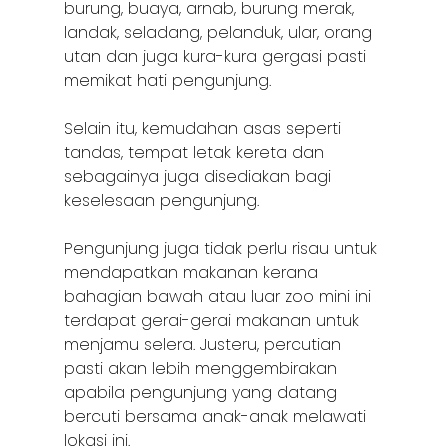
burung, buaya, arnab, burung merak,
landak, seladang, pelanduk, ular, orang
Batu Pahat
utan dan juga kura-kura gergasi pasti
Ipoh
memikat hati pengunjung.
Johor Bahru
Selain itu, kemudahan asas seperti
tandas, tempat letak kereta dan
Kangar
sebagainya juga disediakan bagi
keselesaan pengunjung.
Klang
Kuala Lumpur
Pengunjung juga tidak perlu risau untuk
mendapatkan makanan kerana
Kota Bharu
bahagian bawah atau luar zoo mini ini
terdapat gerai-gerai makanan untuk
Kota Kinabalu
menjamu selera. Justeru, percutian
pasti akan lebih menggembirakan
Kuala Terenggan
apabila pengunjung yang datang
Kuantan
bercuti bersama anak-anak melawati
lokasi ini.